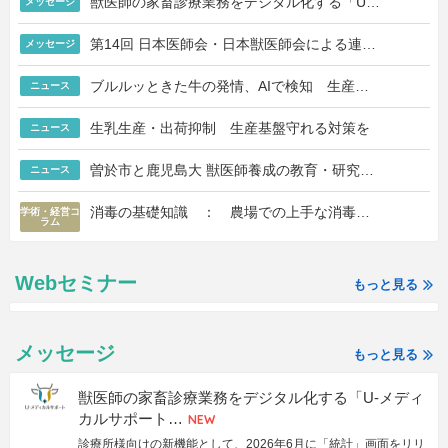
獣医師の家畜診療業務をデジタル化する「U…
メッセージ
第14回 日本医師会・日本獣医師会による連…
メッセージ
ブルルッときた牛の発情、AIで検知 生産…
ニュース
生乳生産・出荷抑制 生産基盤守れる対策を
ニュース
曽於市と鹿児島大 獣医師養成の教育・研究…
ニュース
消毒の基礎知識 ： 農場での上手な消毒…
学術・経営コ
ラム
Webセミナー
もっと見る
メッセージ
もっと見る
獣医師の家畜診療業務をデジタル化する「U-メディ
カルサポート…
診療所様向けの新機能として、2026年6月に「統計」画面をリリ