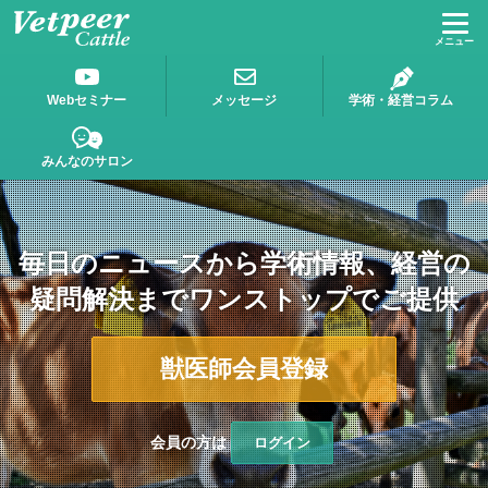
Vetpeer獣医師みんなで作る、情報交換コミュニテ
Webセミナー
メッセージ
学術・経営コラム
みんなのサロン
毎日のニュースから学術情報、経営の
疑問解決までワンストップでご提供
獣医師会員登録
会員の方は
ログイン