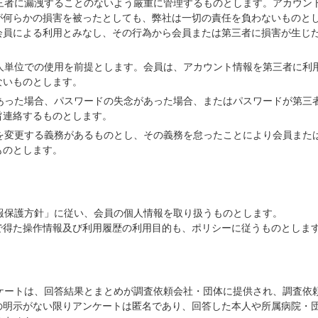
第三者に漏洩することのないよう厳重に管理するものとします。アカウン
が何らかの損害を被ったとしても、弊社は一切の責任を負わないものと
会員による利用とみなし、その行為から会員または第三者に損害が生じ
個人単位での使用を前提とします。会員は、アカウント情報を第三者に利
ないものとします。
があった場合、パスワードの失念があった場合、またはパスワードが第三
旨連絡するものとします。
ドを変更する義務があるものとし、その義務を怠ったことにより会員また
ものとします。
情報保護方針」に従い、会員の個人情報を取り扱うものとします。
で得た操作情報及び利用履歴の利用目的も、ポリシーに従うものとしま
ンケートは、回答結果とまとめが調査依頼会社・団体に提供され、調査依
の明示がない限りアンケートは匿名であり、回答した本人や所属病院・