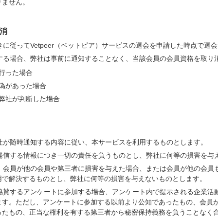
りません。
取消
きに従ってVetpeer（ベットピア）サービスの退会を申請した時点で退
当する場合、弊社は事前に通知することなく、当該会員の会員資格を取り
行った場合
偽があった場合
弊社が判断した場合
弊社が随時通知する内容に従い、本サービスを利用するものとします。
て発信する情報につき一切の責任を負うものとし、弊社に何等の損害を与
て、会員が他の会員や第三者に損害を与えた場合、または会員が他の会員
用で解決するものとし、弊社に何等の損害を与えないものとします。
・協賛するアンケートに参加する場合、アンケート内で提示される企業活
ます。ただし、アンケートに参加する以前より公知であったもの、会員
ったもの、正当な権利を有する第三者から秘密保持義務を負うことなく