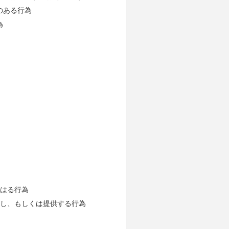
のある行為
為
をはる行為
用し、もしくは提供する行為