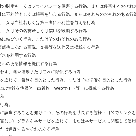
弊社の財産もしくはプライバシーを侵害する行為、または侵害するおそれ
弊社に不利益もしくは損害を与える行為、またはそれらのおそれのある行
反し、又は当社若しくは第三者に不利益を与える行為
傷し、又はその名誉若しくは信用を毀損する行為
行為に結びつく行為、またはそのおそれのある行為
児童虐待にあたる画像、文書等を送信又は掲載する行為
ービスを利用する行為
おそれのある情報を提供する行為
を問わず、選挙運動またはこれに類似する行為
ビスを通じて、営利を目的とした行為、またはその準備を目的とした行為
ス上の情報を他媒体（出版物・Webサイト等）に掲載する行為
行為
る行為。
れかに該当することを知りつつ、その行為を助長する態様・目的でリンク
等有害なプログラムを本サービを通じて、または本サービスに関連して使
、または違反するおそれのある行為