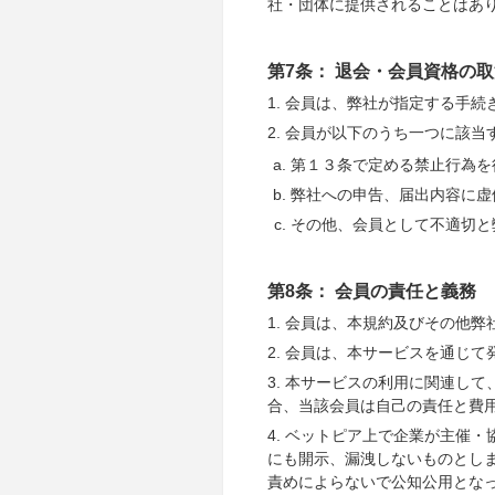
社・団体に提供されることはあ
第7条： 退会・会員資格の
1. 会員は、弊社が指定する手続
2. 会員が以下のうち一つに該
第１３条で定める禁止行為を
弊社への申告、届出内容に虚
その他、会員として不適切と
第8条： 会員の責任と義務
1. 会員は、本規約及びその他
2. 会員は、本サービスを通じ
3. 本サービスの利用に関連し
合、当該会員は自己の責任と費
4. ベットピア上で企業が主催
にも開示、漏洩しないものとし
責めによらないで公知公用とな